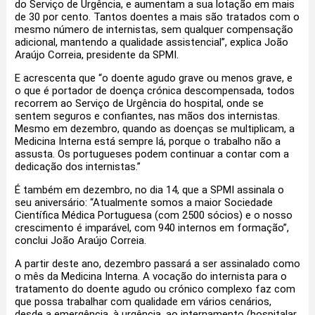
do Serviço de Urgência, e aumentam a sua lotação em mais
de 30 por cento. Tantos doentes a mais são tratados com o
mesmo número de internistas, sem qualquer compensação
adicional, mantendo a qualidade assistencial”, explica João
Araújo Correia, presidente da SPMI.
E acrescenta que “o doente agudo grave ou menos grave, e
o que é portador de doença crónica descompensada, todos
recorrem ao Serviço de Urgência do hospital, onde se
sentem seguros e confiantes, nas mãos dos internistas.
Mesmo em dezembro, quando as doenças se multiplicam, a
Medicina Interna está sempre lá, porque o trabalho não a
assusta. Os portugueses podem continuar a contar com a
dedicação dos internistas.”
É também em dezembro, no dia 14, que a SPMI assinala o
seu aniversário: “Atualmente somos a maior Sociedade
Científica Médica Portuguesa (com 2500 sócios) e o nosso
crescimento é imparável, com 940 internos em formação”,
conclui João Araújo Correia.
A partir deste ano, dezembro passará a ser assinalado como
o mês da Medicina Interna. A vocação do internista para o
tratamento do doente agudo ou crónico complexo faz com
que possa trabalhar com qualidade em vários cenários,
desde a emergência, à urgência, ao internamento (hospitalar