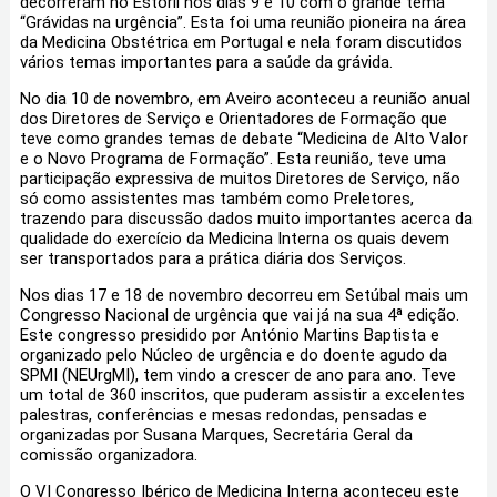
decorreram no Estoril nos dias 9 e 10 com o grande tema
“Grávidas na urgência”. Esta foi uma reunião pioneira na área
da Medicina Obstétrica em Portugal e nela foram discutidos
vários temas importantes para a saúde da grávida.
No dia 10 de novembro, em Aveiro aconteceu a reunião anual
dos Diretores de Serviço e Orientadores de Formação que
teve como grandes temas de debate “Medicina de Alto Valor
e o Novo Programa de Formação”. Esta reunião, teve uma
participação expressiva de muitos Diretores de Serviço, não
só como assistentes mas também como Preletores,
trazendo para discussão dados muito importantes acerca da
qualidade do exercício da Medicina Interna os quais devem
ser transportados para a prática diária dos Serviços.
Nos dias 17 e 18 de novembro decorreu em Setúbal mais um
Congresso Nacional de urgência que vai já na sua 4ª edição.
Este congresso presidido por António Martins Baptista e
organizado pelo Núcleo de urgência e do doente agudo da
SPMI (NEUrgMI), tem vindo a crescer de ano para ano. Teve
um total de 360 inscritos, que puderam assistir a excelentes
palestras, conferências e mesas redondas, pensadas e
organizadas por Susana Marques, Secretária Geral da
comissão organizadora.
O VI Congresso Ibérico de Medicina Interna aconteceu este