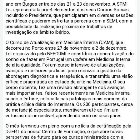
ano em Burgos entre os dias 21 a 23 de novembro. A SPMI
foi representada por 4 elementos dos seus Corpos Sociais,
incluindo o Presidente, que participaram em diversas sessões
científicas e puderam estreitar a parceria com a SEMI, com a
possibilidade da realização próxima de trabalhos de
investigação de âmbito ibérico.
O Curso de Atualização em Medicina Interna (CAMI), que
decorreu no Porto entre 27 de novembro e 2 de dezembro,
foi organizado pelo NEFORMI e constituiu a concretização do
sonho de fazer em Portugal um
update
em Medicina Interna
de alta qualidade. Foi um curso intensivo de atualizações,
avanços e melhores práticas, para otimizar a gestão da
abordagem diagnóstica e terapêutica, e transmitiu uma visão
crítica e pragmática do estado da arte na Medicina. O seu
corpo docente, fez uma revisão abrangente dos avanços
mais importantes, feitos recentemente na Medicina Interna,
sendo a ênfase, colocada nas patologias mais comuns da
prática clínica diária do Internista. Os 200 participantes, cerca
de metade já especialistas, mantiveram até ao fim um
entusiasmo inexcedível, aprendendo com os seus pares.
O mês terminou em pleno com a notícia da certificação pela
DGERT do nosso Centro de Formação, o que abre novas
perspetivas de futuro para os cursos ministrados com a