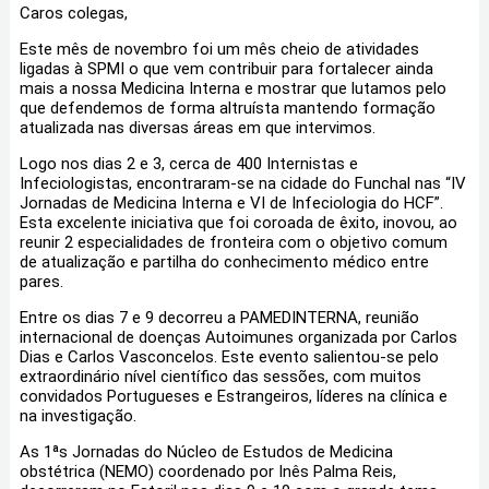
Caros colegas,
Este mês de novembro foi um mês cheio de atividades
ligadas à SPMI o que vem contribuir para fortalecer ainda
mais a nossa Medicina Interna e mostrar que lutamos pelo
que defendemos de forma altruísta mantendo formação
atualizada nas diversas áreas em que intervimos.
Logo nos dias 2 e 3, cerca de 400 Internistas e
Infeciologistas, encontraram-se na cidade do Funchal nas “IV
Jornadas de Medicina Interna e VI de Infeciologia do HCF”.
Esta excelente iniciativa que foi coroada de êxito, inovou, ao
reunir 2 especialidades de fronteira com o objetivo comum
de atualização e partilha do conhecimento médico entre
pares.
Entre os dias 7 e 9 decorreu a PAMEDINTERNA, reunião
internacional de doenças Autoimunes organizada por Carlos
Dias e Carlos Vasconcelos. Este evento salientou-se pelo
extraordinário nível científico das sessões, com muitos
convidados Portugueses e Estrangeiros, líderes na clínica e
na investigação.
As 1ªs Jornadas do Núcleo de Estudos de Medicina
obstétrica (NEMO) coordenado por Inês Palma Reis,