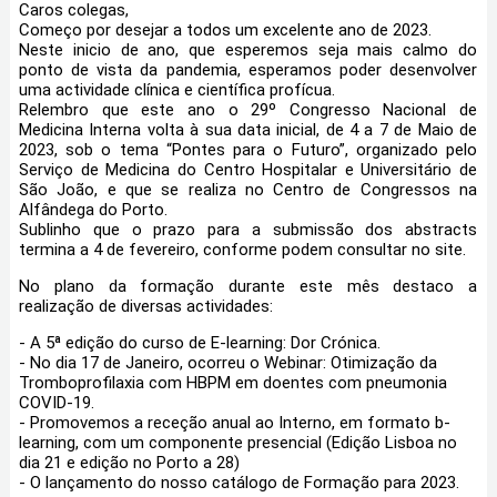
Caros colegas,
Começo por desejar a todos um excelente ano de 2023.
Neste inicio de ano, que esperemos seja mais calmo do
ponto de vista da pandemia, esperamos poder desenvolver
uma actividade clínica e científica profícua.
Relembro que este ano o 29º Congresso Nacional de
Medicina Interna volta à sua data inicial, de 4 a 7 de Maio de
2023, sob o tema “Pontes para o Futuro”, organizado pelo
Serviço de Medicina do Centro Hospitalar e Universitário de
São João, e que se realiza no Centro de Congressos na
Alfândega do Porto.
Sublinho que o prazo para a submissão dos abstracts
termina a 4 de fevereiro, conforme podem consultar no site.
No plano da formação durante este mês destaco a
realização de diversas actividades:
- A 5ª edição do curso de E-learning: Dor Crónica.
- No dia 17 de Janeiro, ocorreu o Webinar: Otimização da
Tromboprofilaxia com HBPM em doentes com pneumonia
COVID-19.
- Promovemos a receção anual ao Interno, em formato b-
learning, com um componente presencial (Edição Lisboa no
dia 21 e edição no Porto a 28)
- O lançamento do nosso catálogo de Formação para 2023.